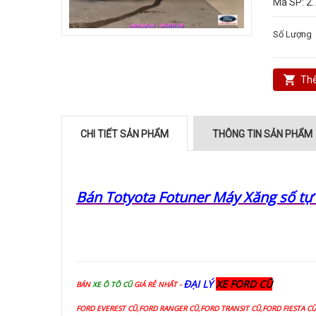
Mã SP:
2.
Số Lượng
Thê
CHI TIẾT SẢN PHẨM
THÔNG TIN SẢN PHẨM
Bán Totyota Fotuner Máy Xăng số tự
ĐẠI LÝ
XE FORD CŨ
BÁN
XE Ô TÔ CŨ
GIÁ RẺ NHẤT -
FORD EVEREST CŨ,FORD RANGER CŨ,FORD TRANSIT CŨ,FORD FIESTA C