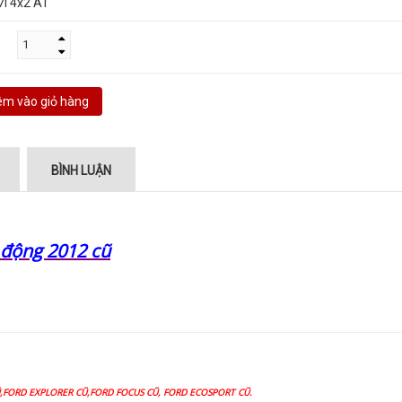
7l 4x2 AT
m vào giỏ hàng
BÌNH LUẬN
 động 2012 cũ
Ũ,FORD EXPLORER CŨ,FORD FOCUS CŨ, FORD ECOSPORT CŨ.