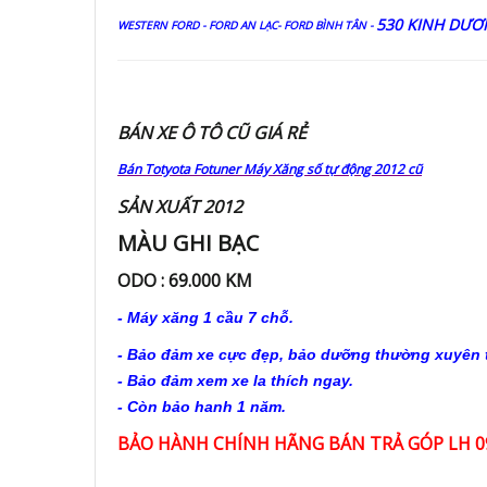
530 KINH DƯƠ
WESTERN FORD - FORD AN LẠC- FORD BÌNH TÂN -
BÁN XE Ô TÔ CŨ GIÁ RẺ
Bán Totyota Fotuner Máy Xăng số tự động 2012 cũ
SẢN XUẤT 2012
MÀU GHI BẠC
ODO : 69.000 KM
- Máy xăng 1 cầu 7 chỗ.
- Bảo đảm xe cực đẹp, bảo dưỡng thường xuyên t
- Bảo đảm xem xe la thích ngay.
- Còn bảo hanh 1 năm.
BẢO HÀNH CHÍNH HÃNG BÁN TRẢ GÓP LH 09