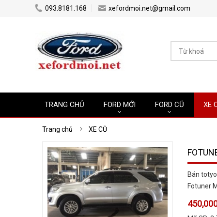
...
...
093.8181.168
xefordmoi.net@gmail.com
TRANG CHỦ
FORD MỚI
FORD CŨ
XE 
Trang chủ
XE CŨ
FOTUNE
Bán toty
Fotuner M
450,000