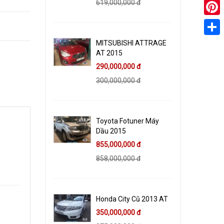
619,000,000 đ
Pinter
MITSUBISHI ATTRAGE
Share
AT 2015
290,000,000 đ
300,000,000 đ
Toyota Fotuner Máy
Dầu 2015
855,000,000 đ
858,000,000 đ
Honda City Cũ 2013 AT
350,000,000 đ