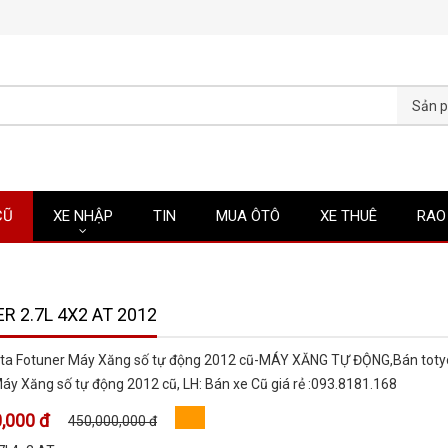
CŨ
XE NHẬP
TIN
MUA ÔTÔ
XE THUÊ
RAO
R 2.7L 4X2 AT 2012
ota Fotuner Máy Xăng số tự động 2012 cũ-MÁY XĂNG TỰ ĐỘNG,Bán toty
áy Xăng số tự động 2012 cũ, LH: Bán xe Cũ giá rẻ :093.8181.168
,000 đ
450,000,000 đ