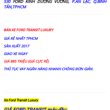
530
FORD KINH DƯƠNG VƯƠNG
, P.AN LẠC, Q.BÌNH
TÂN,TPHCM
BÁN XE FORD TRANSIT LUXURY
GIÁ RẺ NHẤT TPHCM
SẢN XUẤT 2017
GIAO XE NGAY
GIÁ 885 TRIỆU (GIÁ CỰC RẺ)
THỦ TỤC VAY NGÂN HÀNG NHANH CHÓNG ĐƠN GIẢN.
Xe Ford Transit Luxury
GIÁ FORD TRANSIT máy dầu: