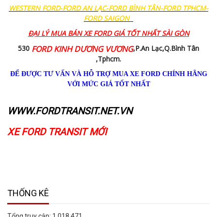
WESTERN FORD-FORD AN LẠC-FORD BÌNH TÂN-FORD TPHCM-
FORD SAIGON
ĐẠI LÝ MUA BÁN XE FORD GIÁ TỐT NHẤT SÀI GÒN
530
FORD KINH DƯƠNG VƯƠNG
,P.An Lạc,Q.Bình Tân
,Tphcm.
ĐỂ ĐƯỢC TƯ VẤN VÀ HỖ TRỢ MUA XE FORD CHÍNH HÃNG
VỚI MỨC GIÁ TỐT NHẤT
WWW.FORDTRANSIT.NET.VN
XE FORD TRANSIT MỚI
THỐNG KÊ
Tổng truy cập:
1,018,471