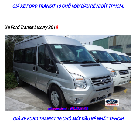
GIÁ XE FORD TRANSIT 16 CHỖ MÁY DẦU RẺ NHẤT TPHCM.
Xe Ford Transit Luxury 201
8
GIÁ XE FORD TRANSIT 16 CHỖ MÁY DẦU RẺ NHẤT TPHCM