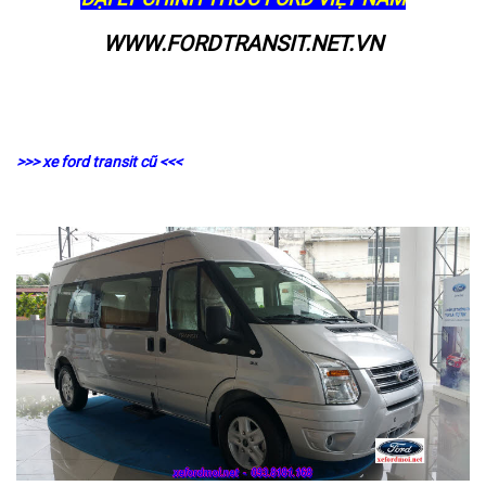
WWW.FORDTRANSIT.NET.VN
>>> xe ford transit cũ <<<