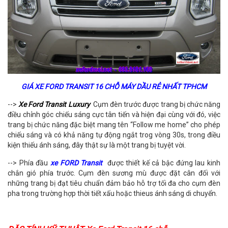
GIÁ XE FORD TRANSIT 16 CHỖ MÁY DẦU RẺ NHẤT TPHCM
-->
Xe Ford Transit Luxury
Cụm đèn trước được trang bị chức năng
điều chỉnh góc chiếu sáng cực tân tiến và hiện đại cùng với đó, việc
trang bị chức năng đặc biệt mang tên “Follow me home” cho phép
chiếu sáng và có khả năng tự động ngắt trog vòng 30s, trong điều
kiện thiếu ánh sáng, đây thật sự là một trang bị tuyệt vời.
--> Phía đầu
xe FORD Transit
được thiết kế cả bậc đứng lau kinh
chắn gió phía trước. Cụm đèn sương mù được đặt cân đối với
những trang bị đạt tiêu chuẩn đảm bảo hỗ trợ tối đa cho cụm đèn
pha trong trường hợp thời tiết xấu hoặc thieus ánh sáng di chuyển.