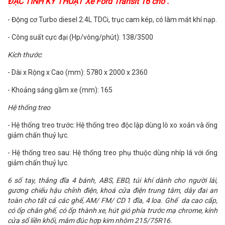
ĐẶC TÍNH KỸ THUẬT Xe Ford Transit 16 chỗ .
- Động cơ Turbo diesel 2.4L TDCi, trục cam kép, có làm mát khí nạp.
- Công suất cực đại (Hp/vòng/phút): 138/3500
Kích thước
:
- Dài x Rộng x Cao (mm): 5780 x 2000 x 2360
- Khoảng sáng gầm xe (mm): 165
Hệ thống treo
- Hệ thống treo trước: Hệ thống treo độc lập dùng lò xo xoắn và ống
giảm chấn thuỷ lực.
- Hệ thống treo sau: Hệ thống treo phụ thuộc dùng nhíp lá với ống
giảm chấn thuỷ lực.
6 số tay, thắng đĩa 4 bánh, ABS, EBD, túi khí dành cho người lái,
gương chiếu hậu chỉnh điện, khoá cửa điện trung tâm, dây đai an
toàn cho tất cả các ghế, AM/ FM/ CD 1 đĩa, 4 loa. Ghế da cao cấp,
có ốp chân ghế, có ốp thành xe, hút gió phía trước mạ chrome, kính
cửa sổ liền khối, mâm đúc hợp kim nhôm 215/75R16.