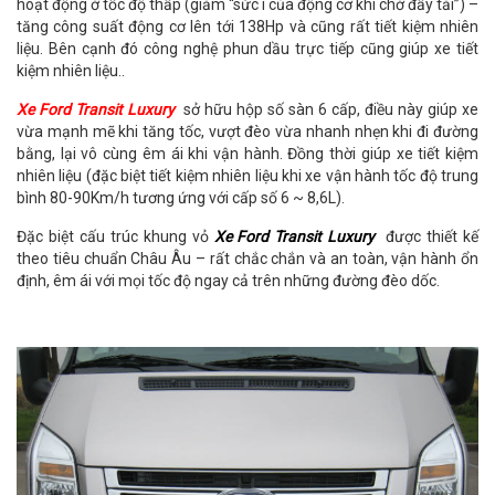
hoạt động ở tốc độ thấp (giảm “sức ì của động cơ khi chở đầy tải”) –
tăng công suất động cơ lên tới 138Hp và cũng rất tiết kiệm nhiên
liệu. Bên cạnh đó công nghệ phun dầu trực tiếp cũng giúp xe tiết
kiệm nhiên liệu..
Xe Ford Transit Luxury
sở hữu hộp số sàn 6 cấp, điều này giúp xe
vừa mạnh mẽ khi tăng tốc, vượt đèo vừa nhanh nhẹn khi đi đường
bằng, lại vô cùng êm ái khi vận hành. Đồng thời giúp xe tiết kiệm
nhiên liệu (đặc biệt tiết kiệm nhiên liệu khi xe vận hành tốc độ trung
bình 80-90Km/h tương ứng với cấp số 6 ~ 8,6L).
Đặc biệt cấu trúc khung vỏ
Xe Ford Transit Luxury
được thiết kế
theo tiêu chuẩn Châu Âu – rất chắc chắn và an toàn, vận hành ổn
định, êm ái với mọi tốc độ ngay cả trên những đường đèo dốc.