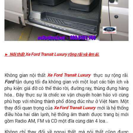
► Nội thất
Xe Ford Transit Luxury
rộng rãi và êm ái.
Không gian nội thất
thực sự rộng rãi.
Xe Ford Transit Luxury
Ford
tận dụng tối đa không gian với một loạt các tiện ích và
phụ kiện: giá đỡ có thể tháo rời, đường ray, thùng đựng hàng
hóa... Đây thực sự là chiếc xe vận chuyển hoàn hảo vô cùng
phù hợp với những thành phố đông đúc như ở Việt Nam. Một
thay đổi quan trọng của
mới là hệ thống
Xe Ford Transit Luxury
điều hòa hai dàn lạnh, hệ thống âm thanh được trang bị mới
gồm Radio AM, FM và CD một đĩa cùng dàn 4 loa...
Không chỉ thay đổi về ngoại thất, mà nội thất cũng được