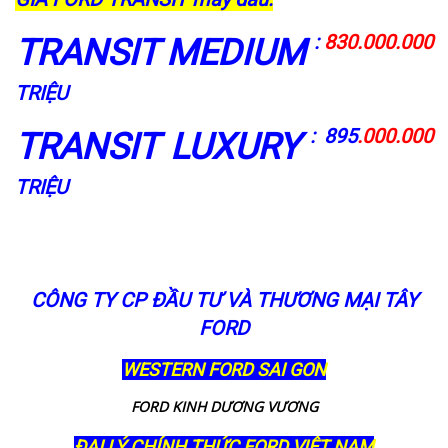
:
830.000.000
TRANSIT MEDIUM
TRIỆU
: 895
.000.000
TRANSIT LUXURY
TRIỆU
CÔNG TY CP ĐẦU TƯ VÀ THƯƠNG MẠI TÂY
FORD
WESTERN FORD SAI GON
FORD KINH DƯƠNG VƯƠNG
ĐẠI LÝ CHÍNH THỨC FORD VIỆT NAM