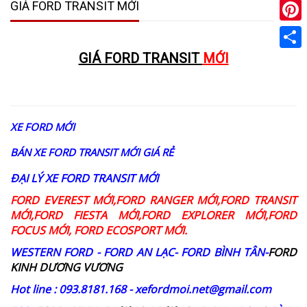
GIÁ FORD TRANSIT MỚI
Pinter
GIÁ FORD TRANSIT
MỚI
Share
XE FORD MỚI
BÁN XE FORD TRANSIT MỚI GIÁ RẺ
ĐẠI LÝ XE FORD TRANSIT MỚI
FORD EVEREST MỚI,FORD RANGER MỚI,FORD TRANSIT
MỚI,FORD FIESTA MỚI,FORD EXPLORER MỚI,FORD
FOCUS MỚI, FORD ECOSPORT MỚI.
WESTERN FORD - FORD AN LẠC- FORD BÌNH TÂN-
FORD
KINH DƯƠNG VƯƠNG
Hot line : 093.8181.168 - xefordmoi.net@gmail.com