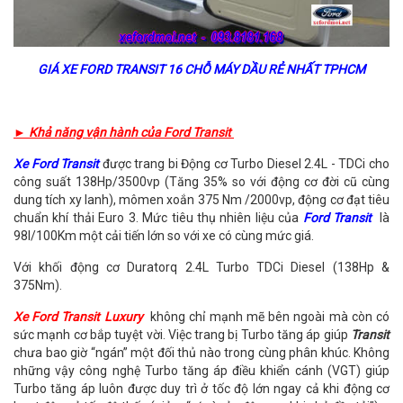
GIÁ XE FORD TRANSIT 16 CHỖ MÁY DẦU RẺ NHẤT TPHCM
► Khả năng vận hành của Ford Transit
Xe Ford Transit
được trang bi Động cơ Turbo Diesel 2.4L - TDCi cho
công suất 138Hp/3500vp (Tăng 35% so với động cơ đời cũ cùng
dung tích xy lanh), mômen xoắn 375 Nm /2000vp, động cơ đạt tiêu
chuẩn khí thải Euro 3. Mức tiêu thụ nhiên liệu của
Ford Transit
là
98l/100Km một cải tiến lớn so với xe có cùng mức giá.
Với khối động cơ Duratorq 2.4L Turbo TDCi Diesel (138Hp &
375Nm).
Xe Ford Transit Luxury
không chỉ mạnh mẽ bên ngoài mà còn có
sức mạnh cơ bắp tuyệt vời. Việc trang bị Turbo tăng áp giúp
Transit
chưa bao giờ “ngán” một đối thủ nào trong cùng phân khúc. Không
những vậy công nghệ Turbo tăng áp điều khiển cánh (VGT) giúp
Turbo tăng áp luôn được duy trì ở tốc độ lớn ngay cả khi động cơ