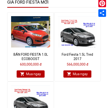
GIÁ FORD FIESTA MỚI
Pinter
Share
BÁN FORD FIESTA 1.0L
Ford Fiesta 1.5L Tred
ECOBOOST
2017
600,000,000 đ
566,000,000 đ
Mua ngay
Mua ngay