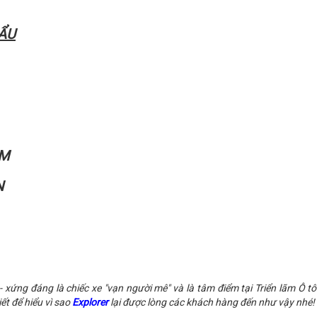
HẨU
AM
N
xứng đáng là chiếc xe "vạn người mê" và là tâm điểm tại Triển lãm Ô t
ết để hiểu vì sao
Explorer
lại được lòng các khách hàng đến như vậy nhé!