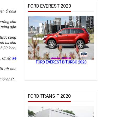
FORD EVEREST 2020
ệt. Ở phía
u hướng cho
ả năng gập
 được cung
ành ba khu
h 20 inch,
. Chiếc
Xe
FORD EVEREST BITURBO 2020
n rất nhẹ
mới nhất .
FORD TRANSIT 2020