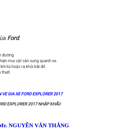
của
Ford
:
àn đường.
hiện mọi vật cản xung quanh xe.
khi lùi hoặc ra khỏi bãi đổ
 thiết
 VE GIA XE FORD EXPLORER 2017
FORD EXPLORER 2017 NHẬP KHẨU
Mr. NGUYỄN VĂN THẮNG