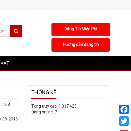
Đăng Tin Miễn Phí
Sản phẩm
Hướng dẫn đăng tin
 VẶT
THỐNG KÊ
1.168
Tổng truy cập:
1,017,423
Đang online:
7
Faceb
-08-2016
Twitte