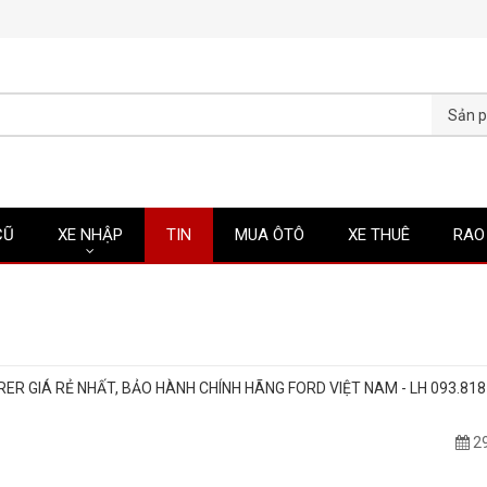
CŨ
XE NHẬP
TIN
MUA ÔTÔ
XE THUÊ
RAO
ER GIÁ RẺ NHẤT, BẢO HÀNH CHÍNH HÃNG FORD VIỆT NAM - LH 093.818
29