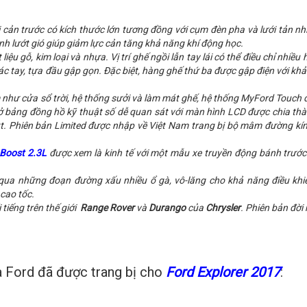
 cản trước có kích thước lớn tương đồng với cụm đèn pha và lưới tản nhi
nh lướt gió giúp giảm lực cản tăng khả năng khí động học.
liệu gỗ, kim loại và nhựa. Vị trí ghế ngồi lẫn tay lái có thể điều chỉ nhiề
gác tay, tựa đầu gập gọn. Đặc biệt, hàng ghế thứ ba được gập điện với kh
êm như cửa sổ trời, hệ thống sưởi và làm mát ghế, hệ thống MyFord Touch
ở bảng đồng hồ kỹ thuật số dễ quan sát với màn hình LCD được chia th
t. Phiên bản Limited được nhập về Việt Nam trang bị bộ mâm đường kín
Boost 2.3L
được xem là kinh tế với một mẫu xe truyền động bánh trước
ua những đoạn đường xấu nhiều ổ gà, vô-lăng cho khả năng điều khiể
 cao tốc.
 tiếng trên thế giới
Range Rover
và
Durango
của
Chrysler
. Phiên bản đời 
a Ford đã được trang bị cho
Ford Explorer 2017
: