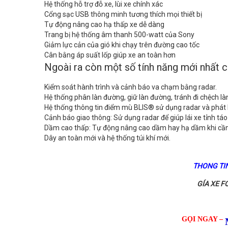
Hệ thống hỗ trợ đỗ xe, lùi xe chính xác
Cổng sạc USB thông minh tương thích mọi thiết bị
Tự động nâng cao hạ thấp xe dễ dàng
Trang bị hệ thống âm thanh 500-watt của Sony
Giảm lực cản của gió khi chạy trên đường cao tốc
Cân bằng áp suất lốp giúp xe an toàn hơn
Ngoài ra còn một số tính năng mới nhất 
Kiểm soát hành trình và cảnh báo va chạm bằng radar.
Hệ thống phân làn đường, giữ làn đường, tránh đi chệch l
Hệ thống thông tin điểm mù BLIS® sử dụng radar và phát 
Cảnh báo giao thông: Sử dụng radar để giúp lái xe tỉnh táo 
Dầm cao thấp: Tự động nâng cao dầm hay hạ dầm khi cần
Dây an toàn mới và hệ thống túi khí mới.
THONG TIN
GÍA XE 
GỌI NGAY –