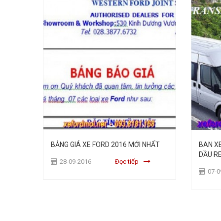
ord
BẢNG GIÁ XE FORD 2016 MỚI NHẤT
BAN X
DẦU R
28-09-2016
Đọc tiếp
07-0