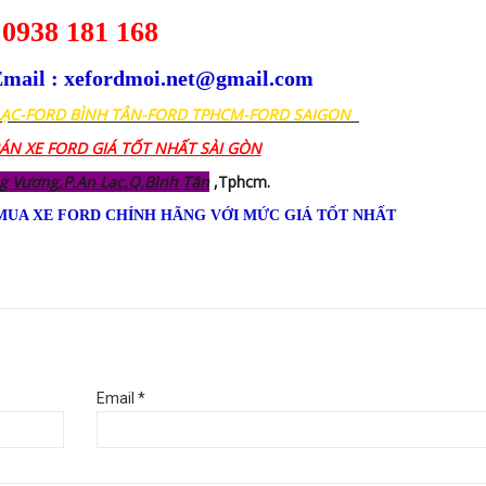
0938 181 168
mail : xefordmoi.net@gmail.com
LẠC-FORD BÌNH TÂN-FORD TPHCM-FORD SAIGON
BÁN XE FORD GIÁ TỐT NHẤT SÀI GÒN
g Vương,P.An Lạc,Q.Bình Tân
,Tphcm.
MUA XE FORD CHÍNH HÃNG VỚI MỨC GIÁ TỐT NHẤT
Email *