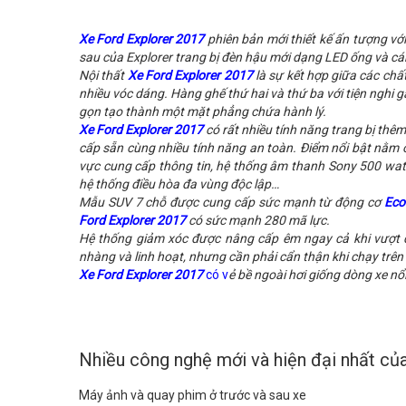
Xe Ford Explorer 2017
phiên bản mới thiết kế ấn tượng với
sau của Explorer trang bị đèn hậu mới dạng LED ống và cá
Nội thất
Xe Ford Explorer 2017
là sự kết hợp giữa các chất 
nhiều vóc dáng. Hàng ghế thứ hai và thứ ba với tiện nghi 
gọn tạo thành một mặt phẳng chứa hành lý.
Xe Ford Explorer 2017
có rất nhiều tính năng trang bị th
cấp sẵn cùng nhiều tính năng an toàn. Điểm nổi bật nằm 
vực cung cấp thông tin, hệ thống âm thanh Sony 500 wat
hệ thống điều hòa đa vùng độc lập…
Mẫu SUV 7 chỗ được cung cấp sức mạnh từ động cơ
Eco
Ford Explorer 2017
có sức mạnh 280 mã lực.
Hệ thống giảm xóc được nâng cấp êm ngay cả khi vượt q
nhàng và linh hoạt, nhưng cần phải cẩn thận khi chạy trên
Xe Ford Explorer 2017
có v
ẻ bề ngoài hơi giống dòng xe nổi
Nhiều công nghệ mới và hiện đại nhất củ
Máy ảnh và quay phim ở trước và sau xe