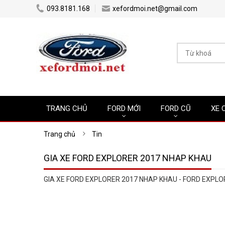
...
...
093.8181.168
xefordmoi.net@gmail.com
TRANG CHỦ
FORD MỚI
FORD CŨ
XE 
Trang chủ
Tin
GIA XE FORD EXPLORER 2017 NHAP KHAU
GIA XE FORD EXPLORER 2017 NHAP KHAU - FORD EXPLOR