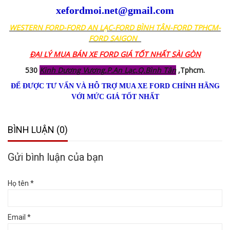
xefordmoi.net@gmail.com
WESTERN FORD-FORD AN LẠC-FORD BÌNH TÂN-FORD TPHCM-
FORD SAIGON
ĐẠI LÝ MUA BÁN XE FORD GIÁ TỐT NHẤT SÀI GÒN
530
Kinh Dương Vương,P.An Lạc,Q.Bình Tân
,Tphcm.
ĐỂ ĐƯỢC TƯ VẤN VÀ HỖ TRỢ MUA XE FORD CHÍNH HÃNG
VỚI MỨC GIÁ TỐT NHẤT
BÌNH LUẬN (0)
Gửi bình luận của bạn
Họ tên *
Email *