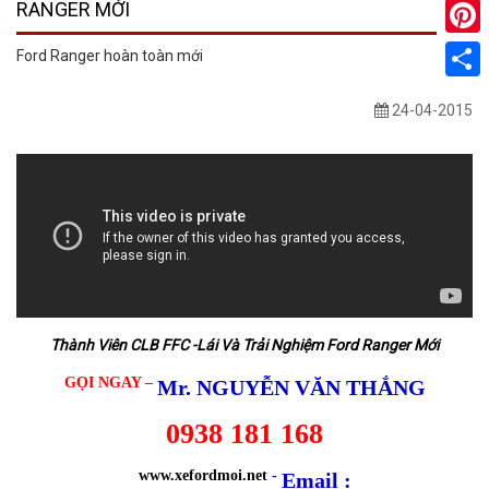
RANGER MỚI
Pinter
Ford Ranger hoàn toàn mới
Share
24-04-2015
Thành Viên CLB FFC -Lái Và Trải Nghiệm Ford Ranger Mới
GỌI NGAY –
Mr. NGUYỄN VĂN THẮNG
0938 181 168
www.xefordmoi.net
-
Email :