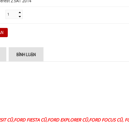
erest 2.5AT 2014
ÁN
BÌNH LUẬN
SIT CŨ,FORD FIESTA CŨ,FORD EXPLORER CŨ,FORD FOCUS CŨ, 