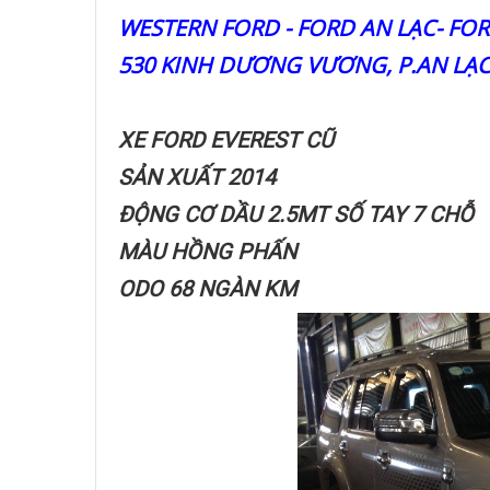
WESTERN FORD - FORD AN LẠC- FO
530 KINH DƯƠNG VƯƠNG, P.AN LẠC
XE FORD EVEREST CŨ
SẢN XUẤT 2014
ĐỘNG CƠ DẦU 2.5MT SỐ TAY 7 CHỖ
MÀU HỒNG PHẤN
ODO 68 NGÀN KM