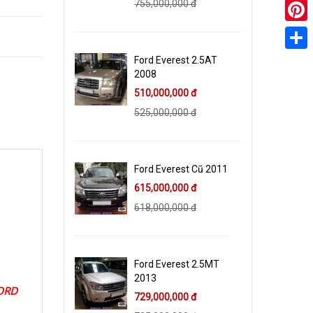
755,000,000 đ
Pinter
Ford Everest 2.5AT
Share
2008
510,000,000 đ
525,000,000 đ
Ford Everest Cũ 2011
615,000,000 đ
618,000,000 đ
Ford Everest 2.5MT
2013
FORD
729,000,000 đ