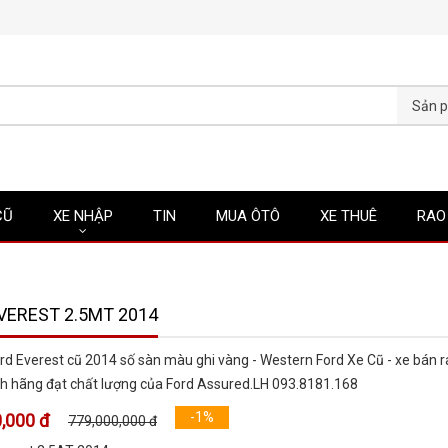
CŨ
XE NHẬP
TIN
MUA ÔTÔ
XE THUÊ
RAO
VEREST 2.5MT 2014
rd Everest cũ 2014 số sàn màu ghi vàng - Western Ford Xe Cũ - xe bán r
h hãng đạt chất lượng của Ford Assured.LH 093.8181.168
-1%
,000 đ
779,000,000 đ