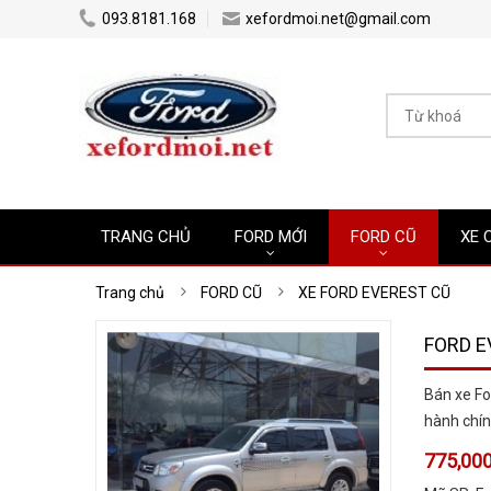
...
...
093.8181.168
xefordmoi.net@gmail.com
TRANG CHỦ
FORD MỚI
FORD CŨ
XE 
Trang chủ
FORD CŨ
XE FORD EVEREST CŨ
FORD E
Bán xe Fo
hành chín
775,000