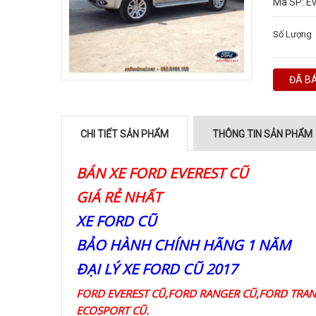
Mã SP:
Ev
Số Lượng
ĐÃ B
CHI TIẾT SẢN PHẨM
THÔNG TIN SẢN PHẨM
BÁN XE FORD EVEREST CŨ
GIÁ RẺ NHẤT
XE FORD CŨ
BẢO HÀNH CHÍNH HÃNG 1 NĂM
ĐẠI LÝ XE FORD CŨ 2017
FORD EVEREST CŨ,FORD RANGER CŨ,FORD TRAN
ECOSPORT CŨ.