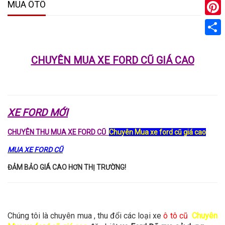
MUA ÔTÔ
Pinter
Share
CHUYÊN MUA XE FORD CŨ GIÁ CAO
XE FORD MỚI
CHUYÊN THU MUA XE FORD CŨ
Chuyên Mua xe ford cũ giá cao
MUA XE FORD CŨ
ĐẢM BẢO GIÁ CAO HƠN THỊ TRƯỜNG!
Chúng tôi là chuyên mua , thu đổi các loại xe
ô tô cũ
Chuyên