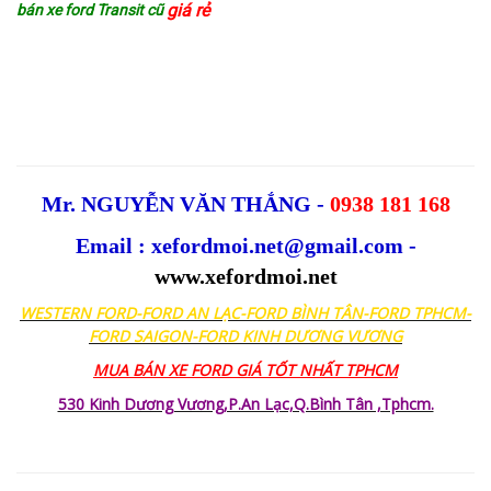
giá rẻ
bán xe ford Transit cũ
Mr. NGUYỄN VĂN THẮNG -
0938 181 168
Email : xefordmoi.net@gmail.com -
www.xefordmoi.net
WESTERN FORD-FORD AN LẠC-FORD BÌNH TÂN-FORD TPHCM-
FORD SAIGON-FORD KINH DƯƠNG VƯƠNG
MUA BÁN XE FORD GIÁ TỐT NHẤT TPHCM
530 Kinh Dương Vương,P.An Lạc,Q.Bình Tân ,Tphcm.