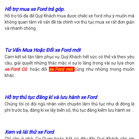
Hỗ trợ mua xe Ford trả góp.
Hỗ trợ tối đa để Quý Khách mua được chiếc xe ford như ý muốn mà
không quan tâm về vấn đề tài chính vơi thủ tục mua xe rất đơn giản
và nhanh chóng.
Tư Vấn Mua Hoặc Đổi xe Ford mới
Cam kết sẽ tận tâm phục vụ Quý Khách hết sức có thể và theo yêu
cầu, giải quyết những thắc mặc vì sự lo lắng trong vài sự lựa chọn
xe Ford Cũ
hoặc đổi
xe Ford mới
cũng như những mong muốn
khác .
Hỗ trợ thủ tục đăng kí và lưu hành xe Ford
Chúng tôi có đội ngũ nhân viên chuyên làm thủ tục như đi đóng lệ
phí trước bạ, đăng kí xe lấy biển số, thủ tục đăng kiểm lưu hành xe ...
Xem và lái thử xe Ford
Chỉ cần ở nhà, Cơ Quan hoặc bất cứ đâu Khi Quý Khách cần xin