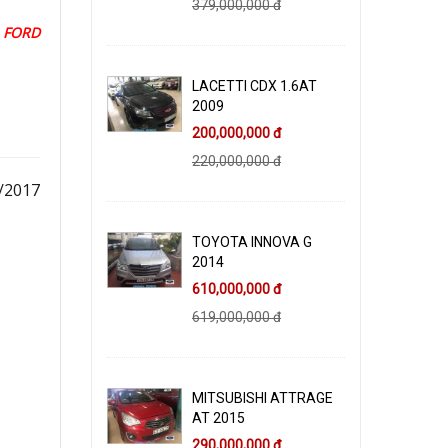
379,000,000 đ
 FORD
LACETTI CDX 1.6AT
2009
200,000,000 đ
220,000,000 đ
/2017
TOYOTA INNOVA G
2014
610,000,000 đ
619,000,000 đ
MITSUBISHI ATTRAGE
AT 2015
290,000,000 đ