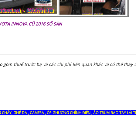
YOTA INNOVA CŨ 2016 SỐ SÀN
 gồm thuế trước bạ và các chi phí liên quan khác và có thể thay 
 CHÁY, GHẾ DA , CAMERA , ỐP GHƯƠNG CHỈNH ĐIÊN., ÁO TRÙM BAO TAY LÁI 