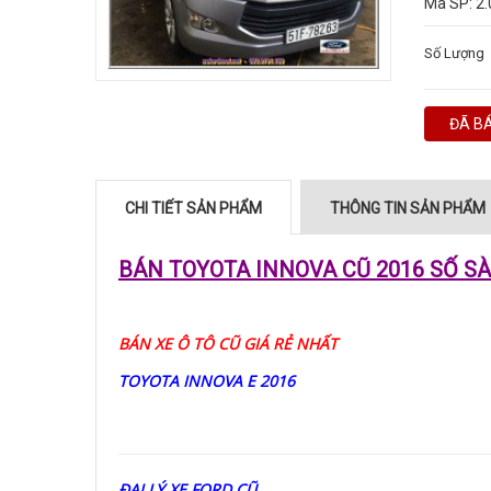
Mã SP:
2.
Số Lượng
ĐÃ B
CHI TIẾT SẢN PHẨM
THÔNG TIN SẢN PHẨM
BÁN TOYOTA INNOVA CŨ 2016 SỐ S
BÁN XE Ô TÔ CŨ
GIÁ RẺ NHẤT
TOYOTA INNOVA E 2016
ĐẠI LÝ XE FORD CŨ