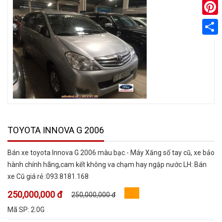
Pinter
Share
TOYOTA INNOVA G 2006
Bán xe toyota Innova G 2006 màu bạc.- Máy Xăng số tay cũ, xe bảo
hành chính hãng,cam kết không va chạm hay ngập nước LH: Bán
xe Cũ giá rẻ :093.8181.168
250,000,000 đ
250,000,000 đ
Mã SP:
2.0G