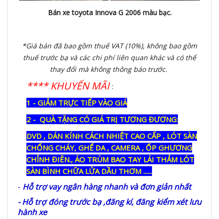
Bán xe toyota Innova G 2006 màu bạc.
*Giá bán đã bao gồm thuế VAT (10%), không bao gồm
thuế trước bạ và các chi phí liên quan khác và có thể
thay đổi mà không thông báo trước
.
**** KHUYẾN MÃI
:
1 - GIẢM TRỰC TIẾP VÀO GIÁ
2 - QUÀ TẶNG CÓ GIÁ TRỊ TƯƠNG ĐƯƠNG:
DVD , DÁN KÍNH CÁCH NHIỆT CAO CẤP , LÓT SÀN
CHỐNG CHÁY, GHẾ DA , CAMERA , ỐP GHƯƠNG
CHỈNH ĐIÊN., ÁO TRÙM BAO TAY LÁI THẢM LÓT
SÀN BÌNH CHỮA LỬA DẦU THƠM ......
-
Hỗ trợ vay ngân hàng nhanh và đơn giản nhất
- Hỗ trợ đóng trước bạ ,đăng kí, đăng kiểm xét lưu
hành xe