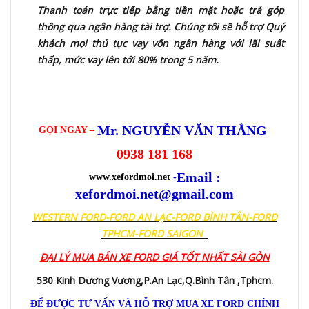
Thanh toán trực tiếp bằng tiền mặt hoặc trả góp
thông qua ngân hàng tài trợ. Chúng tôi sẽ hỗ trợ Quý
khách mọi thủ tục vay vốn ngân hàng với lãi suất
thấp, mức vay lên tới 80% trong 5 năm.
Mr. NGUYỄN VĂN THẮNG
GỌI NGAY –
0938 181 168
Email :
www.xefordmoi.net
-
xefordmoi.net@gmail.com
WESTERN FORD-FORD AN LẠC-FORD BÌNH TÂN-FORD
TPHCM-FORD SAIGON
ĐẠI LÝ MUA BÁN XE FORD GIÁ TỐT NHẤT SÀI GÒN
530 Kinh Dương Vương,P.An Lạc,Q.Bình Tân ,Tphcm.
ĐỂ ĐƯỢC TƯ VẤN VÀ HỖ TRỢ MUA XE FORD CHÍNH