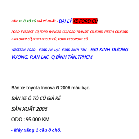
ĐẠI LÝ
XE FORD CŨ
BÁN
XE Ô TÔ CŨ
GIÁ RẺ NHẤT -
FORD EVEREST CŨ,FORD RANGER CŨ,FORD TRANSIT CŨ,FORD FIESTA CŨ,FORD
EXPLORER CŨ,FORD FOCUS CŨ, FORD ECOSPORT CŨ.
530
KINH DƯƠNG
WESTERN FORD - FORD AN LẠC- FORD BÌNH TÂN -
VƯƠNG, P.AN LẠC, Q.BÌNH TÂN,TPHCM
Bán xe toyota Innova G 2006 màu bạc.
BÁN XE Ô TÔ CŨ GIÁ RẺ
SẢN XUẤT 2006
ODO : 95.000 KM
- Máy xăng 1 cầu 8 chỗ.