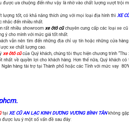
iệu được ưa chuộng đến như vậy là nhờ vào chất lượng vượt trội 
 lượng tốt, có khả năng thích ứng với mọi loại địa hình thì
XE C
c nhắc đến nhiều nhất.
iện rất nhiều showroom
xe ôtô cũ
chuyên cung cấp các loại xe cũ
ng ý cho mình với mức giá tốt nhất.
ách vẫn nên tìm đến những địa chỉ uy tín hoặc những cửa hàng 
ược xe chất lượng cao.
lý
xe ôtô cũ
của Quý khách, chúng tôi thực hiện chương trình “Thu 
t nhất về quyền lợi cho khách hàng. Hơn thế nữa, Quý khách có 
a Ngân hàng tài trợ tại Thành phố hoặc các Tỉnh với mức vay 80%
tphcm.
ũ
tại
XE CŨ AN LẠC KINH DƯƠNG VƯƠNG BÌNH TÂN
không gặp 
in được lưu ý một số vấn đề sau đây: