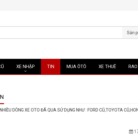
CŨ
XE NHẬP
TIN
MUA ÔTÔ
XE THUÊ
RAO
ÂN
 NHIỀU DÒNG XE OTO ĐÃ QUA SỬ DỤNG NHƯ : FORD CŨ,TOYOTA CŨ,HO
17