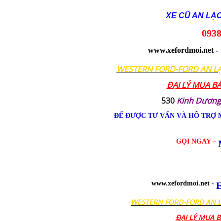
XE CŨ AN LẠ
0938
www.xefordmoi.net
-
WESTERN FORD-FORD AN L
ĐẠI LÝ MUA B
530
Kinh Dương
ĐỂ ĐƯỢC TƯ VẤN VÀ HỖ TRỢ 
GỌI NGAY –
www.xefordmoi.net
-
E
WESTERN FORD-FORD AN 
ĐẠI LÝ MUA 