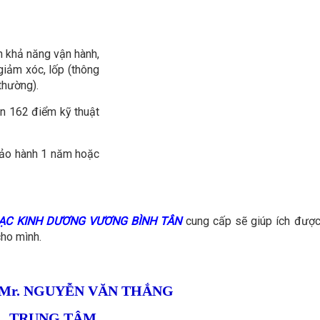
n khả năng vận hành,
giảm xóc, lốp (thông
thường).
ẩn 162 điểm kỹ thuật
bảo hành 1 năm hoặc
LẠC KINH DƯƠNG VƯƠNG BÌNH TÂN
cung cấp sẽ giúp ích đượ
cho mình.
Mr. NGUYỄN VĂN THẮNG
TRUNG TÂM