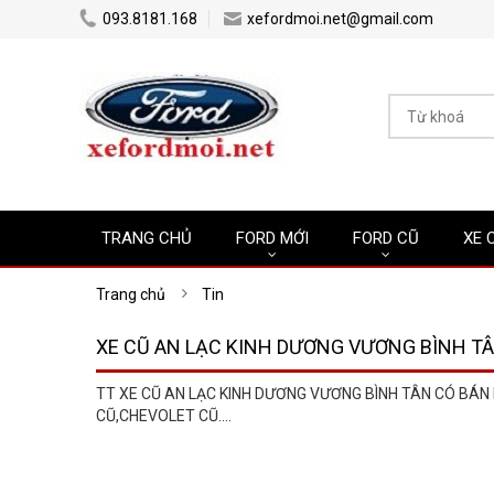
...
...
093.8181.168
xefordmoi.net@gmail.com
TRANG CHỦ
FORD MỚI
FORD CŨ
XE 
Trang chủ
Tin
XE CŨ AN LẠC KINH DƯƠNG VƯƠNG BÌNH T
TT XE CŨ AN LẠC KINH DƯƠNG VƯƠNG BÌNH TÂN CÓ BÁN
CŨ,CHEVOLET CŨ....