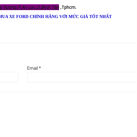
g Vương,P.An Lạc,Q.Bình Tân
,Tphcm.
MUA XE FORD CHÍNH HÃNG VỚI MỨC GIÁ TỐT NHẤT
Email *