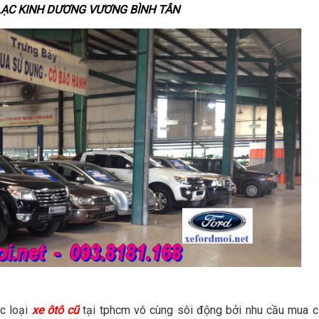
LẠC
KINH DƯƠNG VƯƠNG BÌNH TÂN
c loại
xe ôtô cũ
tại tphcm vô cùng sôi động bởi nhu cầu mua c