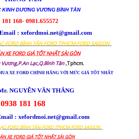
C KINH DƯƠNG VƯƠNG BÌNH TÂN
 181 168- 0981.655572
Email : xefordmoi.net@gmail.com
ẠC-FORD BÌNH TÂN-FORD TPHCM-FORD SAIGON
ÁN XE FORD GIÁ TỐT NHẤT SÀI GÒN
 Vương,P.An Lạc,Q.Bình Tân
,Tphcm.
MUA XE FORD CHÍNH HÃNG VỚI MỨC GIÁ TỐT NHẤT
Mr. NGUYỄN VĂN THẮNG
0938 181 168
mail : xefordmoi.net@gmail.com
LẠC-FORD BÌNH TÂN-FORD TPHCM-FORD SAIGON
BÁN XE FORD GIÁ TỐT NHẤT SÀI GÒN