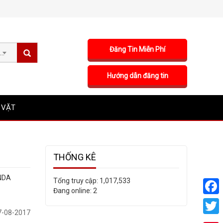
Đăng Tin Miễn Phí
Sản phẩm
Hướng dẫn đăng tin
 VẶT
THỐNG KÊ
NDA
Tổng truy cập:
1,017,533
Đang online:
2
Faceb
-08-2017
Twitte