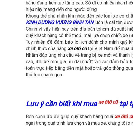
hàng đang liên tục tăng cao. Sở dĩ có nhiều nhãn h
hiệu này mang đến cho người dùng.
Không thể phủ nhận khi nhắc đến các loại xe có chất
KINH DƯƠNG VƯƠNG BÌNH TÂN
luôn là cái tên đượ
Chính vì vậy hiện nay trên địa bàn tphcm đã xuất h
quý khách hàng có thể thoải mái lựa chọn chiếc xe ư
Tuy nhiên để đảm bảo lợi ích dành cho mình quý kh
chính thức của hãng
xe ôtô cũ
tại Việt Nam để mua đ
Nhằm đáp ứng nhu cầu về trang bị xe mới và thanh 
cao, đổi xe mới giá ưu đãi nhất” với sự đảm bảo tố
toán trực tiếp bằng tiền mặt hoặc trả góp thông qu
thủ tục nhanh gọn.
xe ôtô cũ
Lưu ý cần biết khi mua
tại 
Bên cạnh đó để giúp quý khách hàng mua
xe ôtô c
ngại trong quá trình lựa chọn và mua xe, chúng tôi x