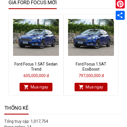
GIÁ FORD FOCUS MỚI
Pinter
Share
Ford Focus 1.5AT Sedan
Ford Focus 1.5AT
Trend
EcoBoost
605,000,000 đ
797,000,000 đ
Mua ngay
Mua ngay
THỐNG KÊ
Tổng truy cập:
1,017,754
Đang online:
14