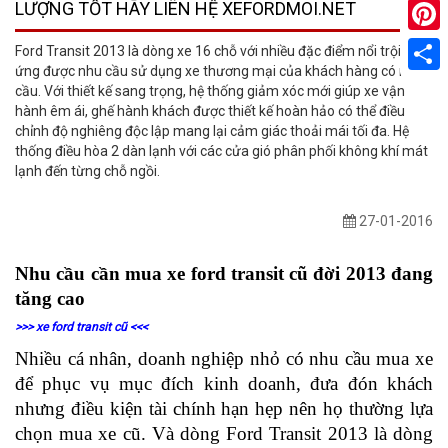
LƯỢNG TỐT HÃY LIÊN HỆ XEFORDMOI.NET
Pinter
Ford Transit 2013 là dòng xe 16 chỗ với nhiều đặc điểm nổi trội, đáp
ứng được nhu cầu sử dụng xe thương mại của khách hàng có nhu
Share
cầu. Với thiết kế sang trọng, hệ thống giảm xóc mới giúp xe vận
hành êm ái, ghế hành khách được thiết kế hoàn hảo có thể điều
chỉnh độ nghiêng độc lập mang lại cảm giác thoải mái tối đa. Hệ
thống điều hòa 2 dàn lạnh với các cửa gió phân phối không khí mát
lạnh đến từng chỗ ngồi.
27-01-2016
Nhu cầu cần mua xe ford transit cũ đời 2013 đang 
tăng cao
>>> xe ford transit cũ <<<
Nhiều cá nhân, doanh nghiệp nhỏ có nhu cầu mua xe 
để phục vụ mục đích kinh doanh, đưa đón khách 
nhưng điều kiện tài chính hạn hẹp nên họ thường lựa 
chọn mua xe cũ. Và dòng Ford Transit 2013 là dòng 