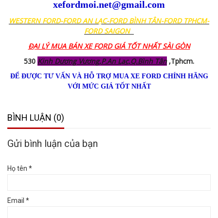
xefordmoi.net@gmail.com
WESTERN FORD-FORD AN LẠC-FORD BÌNH TÂN-FORD TPHCM-
FORD SAIGON
ĐẠI LÝ MUA BÁN XE FORD GIÁ TỐT NHẤT SÀI GÒN
530
Kinh Dương Vương,P.An Lạc,Q.Bình Tân
,Tphcm.
ĐỂ ĐƯỢC TƯ VẤN VÀ HỖ TRỢ MUA XE FORD CHÍNH HÃNG
VỚI MỨC GIÁ TỐT NHẤT
BÌNH LUẬN (0)
Gửi bình luận của bạn
Họ tên *
Email *