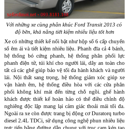
Với những xe cùng phân khúc
Ford Transit 2013 có 
độ bền, khả năng tiết kiệm nhiêu liệu tốt hơn
Xe có những thiết kế nổi bật như hộp số 6 cấp chuyển 
số êm ái và tiết kiệm nhiêu liệu. Phanh đĩa cả 4 bánh, 
hệ thống bó cứng phanh, hệ thống phân phối lực 
phanh điện tử, túi khí cho người lái, dây an toàn cho 
tất cả các ghế giúp bảo vệ tối đa hành khách và người 
lái. Nội thất sang trọng, hệ thống giảm xóc giúp xe 
vận hành êm, hệ thống điều hòa với các cửa phân 
phối không khí mát đến từng chỗ ngồi. ghế hành 
khách được thiết kế hoàn hảo có thể điều chỉnh độ 
nghiêng độc lập mang lại cảm giác thoải mái tối đa. 
Ngoài ra xe còn được trang bị động cơ Duratorq turbo 
diesel 2.4L TDCi, sử dụng công nghệ phun nhiêu liệu 
trực tiếp bằng đường dẫn chung với trục cam kép tạo 