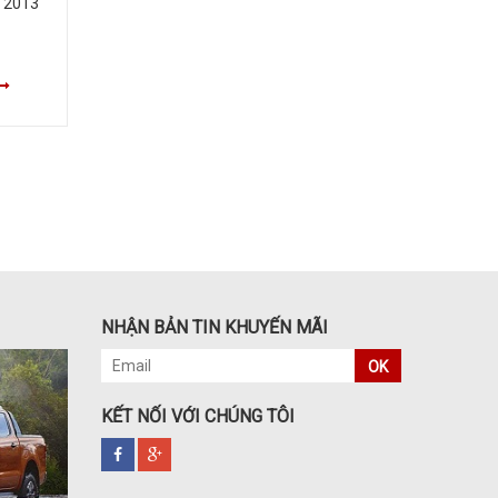
i 2013
Mua xe Ford 16 chỗ cũ đời 2008 giá
Lợi íc
tốt ở đâu?
27-
27-01-2016
Đọc tiếp
NHẬN BẢN TIN KHUYẾN MÃI
OK
KẾT NỐI VỚI CHÚNG TÔI