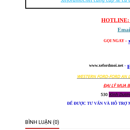
HOTLINE: 0
Email
GỌI NGAY –
www.xefordmoi.net
-
E
WESTERN FORD-FORD AN 
ĐẠI LÝ MUA 
530
Kinh Dươn
ĐỂ ĐƯỢC TƯ VẤN VÀ HỖ TRỢ 
BÌNH LUẬN (0)