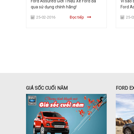
á tốt?
Ford Assured Giới Thiệu Xe Ford đã
Vì sao 
qua sử dụng chính hãng!
Ford A
25-02-2016
Đọc tiếp
25-0
GIÁ SỐC CUỐI NĂM
FORD E