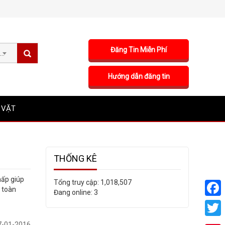
Đăng Tin Miễn Phí
Sản phẩm
Hướng dẫn đăng tin
 VẶT
THỐNG KÊ
hấp giúp
Tổng truy cập:
1,018,507
n toàn
Đang online:
3
Faceb
Twitte
-01-2016