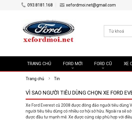
...
...
093.8181.168
xefordmoi.net@gmail.com
TRANG CHỦ
FORD MỚI
FORD CŨ
XE 
Trang chủ
Tin
VÌ SAO NGƯỜI TIÊU DÙNG CHỌN XE FORD EV
Xe Ford Everest cũ 2008 được đông đảo ngưởi tiêu dùng Việ
người tiêu tiêu dùng có nhiều cơ hội sở hữu. Ngoài ra sẽ sở
được đầu tư mạnh mẽ. Xe được cứng cáp phù hợp với điều k