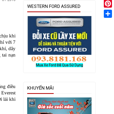
WESTERN FORD ASSURED
Pinter
Share
hịu khi 
hỉ với 7 
khí, dây 
tai nạn 
Mua Xe Ford Đã Qua Sử Dụng
ng điều 
KHUYẾN MÃI
Everest 
lái khi 