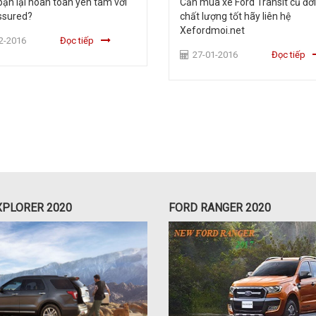
bạn lại hoàn toàn yên tâm với
Cần mua xe Ford Transit cũ đờ
ssured?
chất lượng tốt hãy liên hệ
Xefordmoi.net
2-2016
Đọc tiếp
27-01-2016
Đọc tiếp
XPLORER 2020
FORD RANGER 2020