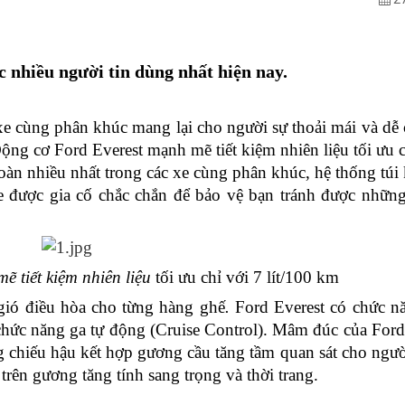
 nhiều người tin dùng nhất hiện nay.
 xe cùng phân
khúc
mang lại cho người sự thoải mái và dễ c
ộng cơ Ford Everest mạnh mẽ tiết kiệm nhiên liệu
tối ưu c
toàn nhiều nhất trong các xe cùng phân khúc,
hệ thống túi 
 được gia cố chắc chắn để bảo vệ bạn tránh được những 
 tiết kiệm nhiên liệu 
tối ưu chỉ với 7 lít/100 km
 gió điều hòa cho từng hàng ghế
. 
Ford Everest có chức nă
chức năng ga tự động (Cruise Control). Mâm đúc của Ford 
chiếu hậu kết hợp gương cầu tăng tầm quan sát cho người 
rên gương tăng tính sang trọng và thời trang.