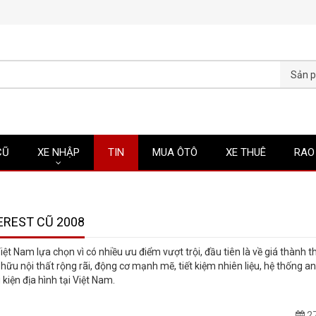
CŨ
XE NHẬP
TIN
MUA ÔTÔ
XE THUÊ
RAO
EREST CŨ 2008
t Nam lựa chọn vì có nhiều ưu điểm vượt trội, đầu tiên là về giá thành t
 hữu nội thất rộng rãi, động cơ mạnh mẽ, tiết kiệm nhiên liệu, hệ thống a
iện địa hình tại Việt Nam.
27