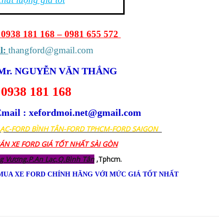
938 181 168 – 0981 655 572 
: 
thangford@gmail.com
Mr. NGUYỄN VĂN THẮNG
0938 181 168
mail : xefordmoi.net@gmail.com
LẠC-FORD BÌNH TÂN-FORD TPHCM-FORD SAIGON
BÁN XE FORD GIÁ TỐT NHẤT SÀI GÒN
g Vương,P.An Lạc,Q.Bình Tân
,Tphcm.
MUA XE FORD CHÍNH HÃNG VỚI MỨC GIÁ TỐT NHẤT