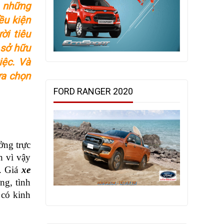
 những
ều kiện
ời tiêu
 sở hữu
iệc. Và
ựa chọn
FORD RANGER 2020
ng trực 
 vì vậy 
. Giá 
xe 
g, tình 
có kinh 