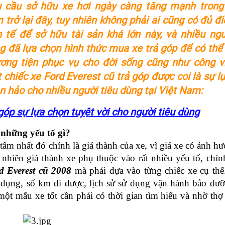
 cầu sở hữu xe hơi ngày càng tăng mạnh trong
 trở lại đây, tuy nhiên không phải ai cũng có đủ đi
h tế để sở hữu tài sản khá lớn này, và nhiều ngư
g đã lựa chọn hình thức mua xe trả góp để có thể
ơng tiện phục vụ cho đời sống cũng như công v
 chiếc xe Ford Everest cũ trả góp được coi là sự l
n hảo cho nhiều người tiêu dùng tại Việt Nam:
góp sự lựa chọn tuyệt vời cho người tiêu dùng
 những yếu tố gì?
m nhất đó chính là giá thành của xe, vì giá xe có ảnh hưở
 nhiên giá thành xe phụ thuộc vào rất nhiều yếu tố, chính
d Everest cũ 2008
 mà phải dựa vào từng chiếc xe cụ thể
dụng, số km đi được, lịch sử sử dụng vận hành bảo dưỡn
ột mẫu xe tốt cần phải có thời gian tìm hiểu và nhờ thợ 